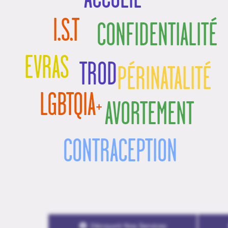
I.S.T
CONFIDENTIALITÉ
EVRAS
TROD
PÉRINATALITÉ
LGBTQIA+
AVORTEMENT
CONTRACEPTION
Découvrir Nos Services